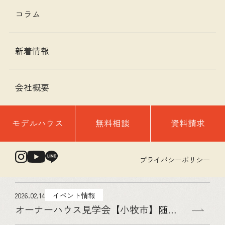
コラム
2026.05.15
イベント情報
｢モデルハウス見学会５月」２６坪のモダンな平屋
新着情報
2026.04.28
お知らせ
GW休業日のお知らせ
会社概要
2026.03.04
イベント情報
モデルハウス
無料相談
資料請求
【夜のモデルハウス見学会 ５月】２６坪のモダンな平屋
2026.03.04
イベント情報
プライバシーポリシー
｢カーテンレスの開放的な暮らし」平屋モデルハウス見学会【江南市】
2026.02.14
イベント情報
オーナーハウス見学会【小牧市】随時開催