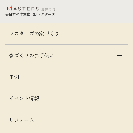
春日井の注文住宅はマスターズ
SEARCH
愛知県春日井の注文住宅はマスターズ
トップ
お問い合わせ
マスターズの家づくり
お知らせ・イベント情報
家づくりのお手伝い
新着情報
事例
すべて
お知らせ
イベント情報
家づくりコラム
イベント情報
リフォーム
2026.05.15
イベント情報
【夜のモデルハウス見学会 ５月】２６坪のモダンな平屋