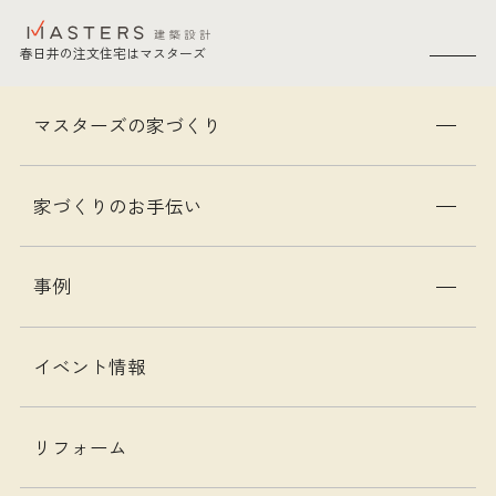
春日井の注文住宅はマスターズ
SEARCH
愛知県春日井の注文住宅はマスターズ
トップ
家づくりコラム
マスターズの家づくり
家づくりの第一歩「資金計画」について
家づくりのお手伝い
お金について
家づくりについて
家づくりの第一歩「資金計画」につい
事例
て
2025年3月31日
イベント情報
資金計画が家づくりの第一歩！
小牧市・春日井市を中心に、自然素材の注文住宅
リフォーム
を提案しているマスターズです。