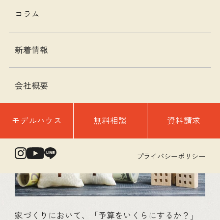
今回は「資金計画」についてのお話しです。家の
コラム
計画を進める際、どうしても間取りやデザインに
目が行きがちですが、実は資金計画こそが最も重
要なステップなのです。
新着情報
予算の決め方
会社概要
モデルハウス
無料相談
資料請求
プライバシーポリシー
家づくりにおいて、「予算をいくらにするか？」