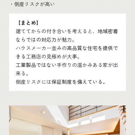
・倒産リスクが高い
【まとめ】
建ててからの付き合いを考えると、
地域密着
ならではの対応力
が魅力。
ハウスメーカー並みの
高品質な住宅を提供で
きる
工務店の見極めが大事。
工業製品ではない
手作りの温かみある家が出
来る。
倒産リスクには
保証制度を備えている
。