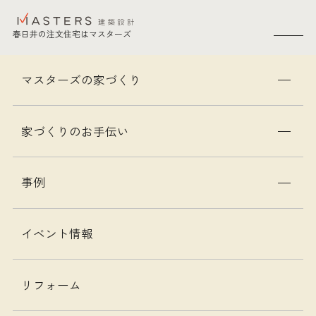
春日井の注文住宅はマスターズ
SEARCH
愛知県春日井の注文住宅はマスターズ
トップ
家づくりコラム
マスターズの家づくり
家づくりのはじめの一歩を考える：工務店選び
家づくりのお手伝い
家づくりについて
家づくりのはじめの一歩を考える：工
事例
務店選び
2024年12月7日
イベント情報
リフォーム