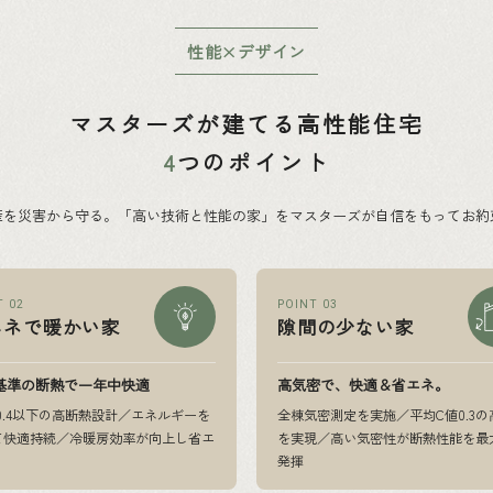
性能×デザイン
マスターズが建てる高性能住宅
4
つのポイント
産を災害から守る。「高い技術と性能の家」をマスターズが自信をもってお約
T 02
POINT 03
エネで暖かい家
隙間の少ない家
基準の断熱で一年中快適
高気密で、快適＆省エネ。
0.4以下の高断熱設計／エネルギーを
全棟気密測定を実施／平均C値0.3の
て快適持続／冷暖房効率が向上し省エ
を実現／高い気密性が断熱性能を最
発揮