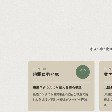
家族の命と財
POINT 01
POIN
地震に強い家
省
震度７クラスにも耐える安心構造
北欧
最高ランクの耐震等級3／強固な構造で揺
UA値
れに耐える／揺れを抑えダメージを軽減
抑え
ネ