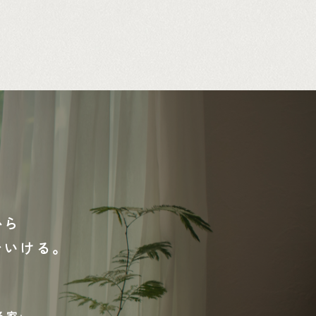
から
でいける。
る家」