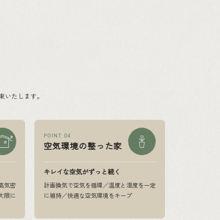
束いたします。
POINT 04
空気環境の整った家
キレイな空気がずっと続く
高気密
計画換気で空気を循環／温度と湿度を一定
大限に
に維持／快適な空気環境をキープ